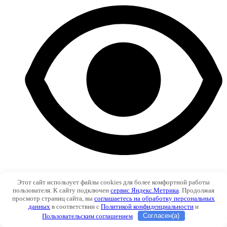
Этот сайт использует файлы cookies для более комфортной работы
314
пользователя. К сайту подключен
сервис Яндекс.Метрика
. Продолжая
просмотр страниц сайта, вы
соглашаетесь на обработку персональных
данных
в соответствии с
Политикой конфиденциальности
и
Пользовательским соглашением
Согласен(а)