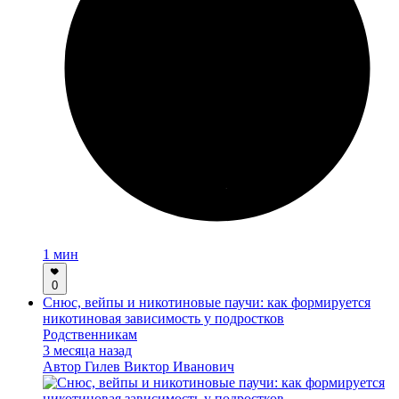
1 мин
0
Снюс, вейпы и никотиновые паучи: как формируется
никотиновая зависимость у подростков
Родственникам
3 месяца назад
Автор
Гилев Виктор Иванович