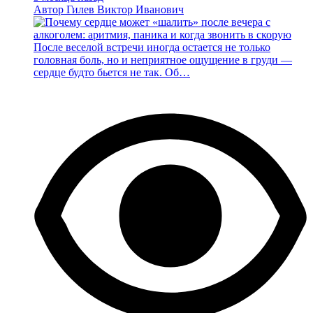
Автор
Гилев Виктор Иванович
После веселой встречи иногда остается не только
головная боль, но и неприятное ощущение в груди —
сердце будто бьется не так. Об…