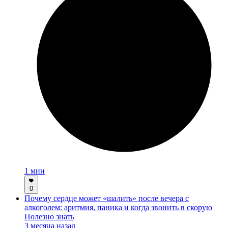
1 мин
0
Почему сердце может «шалить» после вечера с
алкоголем: аритмия, паника и когда звонить в скорую
Полезно знать
3 месяца назад