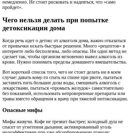
немедленно. Не стоит рисковать и надеяться, что «само
пройдет».
Чего нельзя делать при попытке
детоксикации дома
Когда речь идет о детокс от алкоголя дома, важно отказаться
от привычки искать быстрые решения. Много «рецептов» в
интернете либо бесполезны, либо опасны. Ни один метод не
сделает так, чтобы организм мгновенно вывел алкоголь из
крови. Нужно понимать пределы домашнего вмешательства.
Вот короткий список того, чего не стоит делать ни в коем
случае: давать кому-то спать на спине при рвоте, пытаться
заставить пить большие дозы воды, смешивать алкоголь с
лекарствами, пытаться «промыть желудок» самостоятельно
без показаний, использовать непроверенные препараты или
травы вместо обращения к врачу при тяжелой интоксикации.
Опасные мифы
Мифы живучи. Кофе не трезвит быстрее; холодный душ не
спасет от угнетения дыхания; активированный уголь
малоэффективен при уже абсорбированном этаноле;