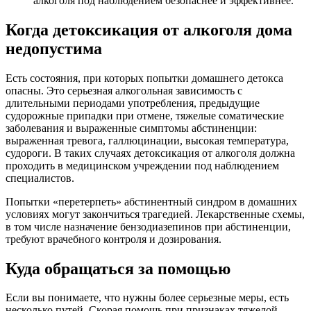
алкоголя под наблюдением безопаснее и эффективнее.
Когда детоксикация от алкоголя дома
недопустима
Есть состояния, при которых попытки домашнего детокса
опасны. Это серьезная алкогольная зависимость с
длительными периодами употребления, предыдущие
судорожные припадки при отмене, тяжелые соматические
заболевания и выраженные симптомы абстиненции:
выраженная тревога, галлюцинации, высокая температура,
судороги. В таких случаях детоксикация от алкоголя должна
проходить в медицинском учреждении под наблюдением
специалистов.
Попытки «перетерпеть» абстинентный синдром в домашних
условиях могут закончиться трагедией. Лекарственные схемы,
в том числе назначение бензодиазепинов при абстиненции,
требуют врачебного контроля и дозирования.
Куда обращаться за помощью
Если вы понимаете, что нужны более серьезные меры, есть
несколько путей. Скорая помощь при признаках тяжелой