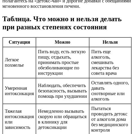
полагайтесь на «детокс-чаи» и дорогие добавки с обещаниями
мгновенного восстановления печени.
Таблица. Что можно и нельзя делать
при разных степенях состояния
Ситуация
Можно
Нельзя
Пить воду, есть легкую
Пить еще
пищу, отдыхать,
алкоголь,
Легкое
принимать простые
смешивать
похмелье
обезболивающие по
лекарства без
инструкции
совета врача
Оставлять одного,
Наблюдать, обеспечить
Умеренная
давать
безопасность, вызывать
интоксикация
снотворные или
помощь при ухудшении
алкоголь
Пытаться
Тяжелая
Немедленно вызывать
проводить детокс
интоксикация
скорую или обращаться
от алкоголя дома
или
в клинику для
без медицинского
зависимость
детоксикации
контроля