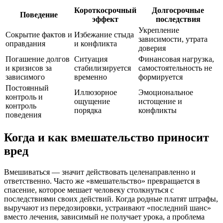
Короткосрочный
Долгосрочные
Поведение
эффект
последствия
Укрепление
Сокрытие фактов и
Избежание стыда
зависимости, утрата
оправдания
и конфликта
доверия
Погашение долгов
Ситуация
Финансовая нагрузка,
и кризисов за
стабилизируется
самостоятельность не
зависимого
временно
формируется
Постоянный
Иллюзорное
Эмоциональное
контроль и
ощущение
истощение и
контроль
порядка
конфликты
поведения
Когда и как вмешательство приносит
вред
Вмешиваться — значит действовать целенаправленно и
ответственно. Часто же «вмешательство» превращается в
спасение, которое мешает человеку столкнуться с
последствиями своих действий. Когда родные платят штрафы,
выручают из передозировки, устраивают «последний шанс»
вместо лечения, зависимый не получает урока, а проблема